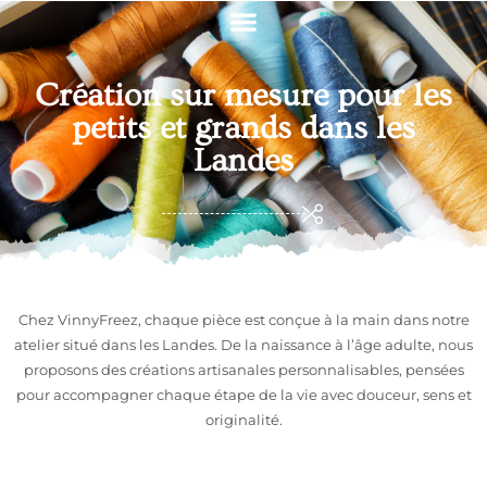
Création sur mesure pour les
petits et grands dans les
Landes
Chez VinnyFreez, chaque pièce est conçue à la main dans notre
atelier situé dans les Landes. De la naissance à l’âge adulte, nous
proposons des créations artisanales personnalisables, pensées
pour accompagner chaque étape de la vie avec douceur, sens et
originalité.